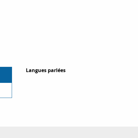
Langues parlées
Langues parlées