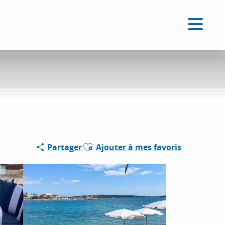
FR
Accessibilité
Recherche
Voir les favoris
Ajouter aux favoris
Partager
Ajouter à mes favoris