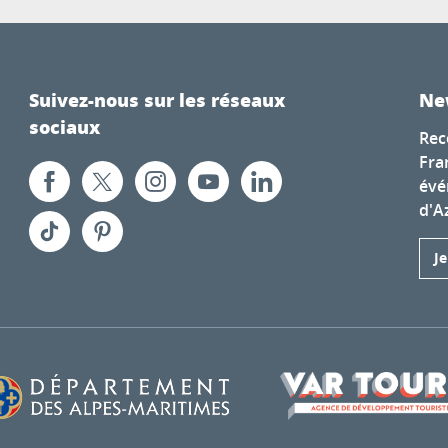
Suivez-nous sur les réseaux
Ne
sociaux
Rec
Fra
évé
d'A
J