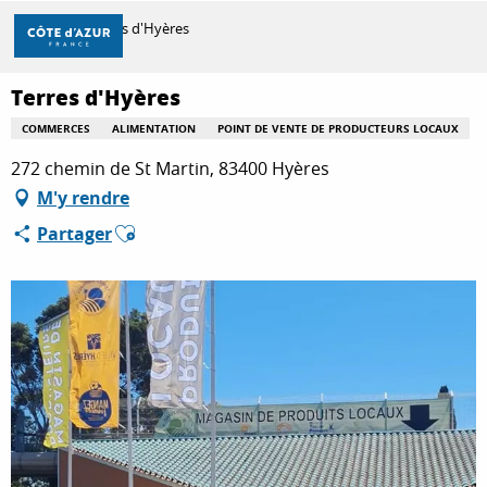
Aller
Accueil
Terres d'Hyères
au
contenu
principal
Terres d'Hyères
DÉCOUVRIR
COMMERCES
ALIMENTATION
POINT DE VENTE DE PRODUCTEURS LOCAUX
272 chemin de St Martin, 83400 Hyères
À FAIRE
M'y rendre
Ajouter aux favoris
Partager
SÉJOURNER