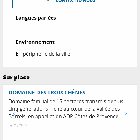
CONTACTEZ-NOUS
Langues parlées
Langues parlées
Environnement
Environnement
En périphérie de la ville
Sur place
DOMAINE DES TROIS CHÊNES
Domaine familial de 15 hectares transmis depuis
cinq générations niché au cœur de la vallée des
Borrels, en appellation AOP Côtes de Provence.
Hyères