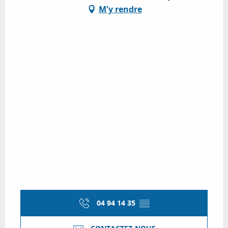
M'y rendre
04 94 14 35
▒▒