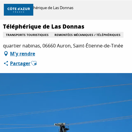
Aller
Accueil
Téléphérique de Las Donnas
au
contenu
principal
Téléphérique de Las Donnas
DÉCOUVRIR
TRANSPORTS TOURISTIQUES
REMONTÉES MÉCANIQUES / TÉLÉPHÉRIQUES
quartier nabinas, 06660 Auron, Saint-Étienne-de-Tinée
À FAIRE
M'y rendre
Ajouter aux favoris
Partager
SÉJOURNER