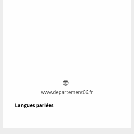
www.departement06.fr
Langues parlées
Langues parlées