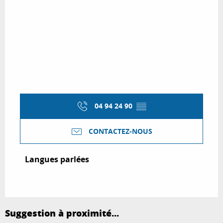
04 94 24 90
▒▒
CONTACTEZ-NOUS
Langues parlées
Langues parlées
Suggestion à proximité...