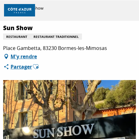
Aller
Accueil
Sun Show
au
contenu
principal
Sun Show
DÉCOUVRIR
RESTAURANT
RESTAURANT TRADITIONNEL
Place Gambetta, 83230 Bormes-les-Mimosas
À FAIRE
M'y rendre
Ajouter aux favoris
Partager
SÉJOURNER