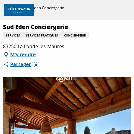
Aller
Accueil
Sud Eden Conciergerie
au
contenu
principal
Sud Eden Conciergerie
DÉCOUVRIR
SERVICES
SERVICES PRATIQUES
CONCIERGERIE
83250 La Londe-les-Maures
À FAIRE
M'y rendre
Ajouter aux favoris
Partager
SÉJOURNER