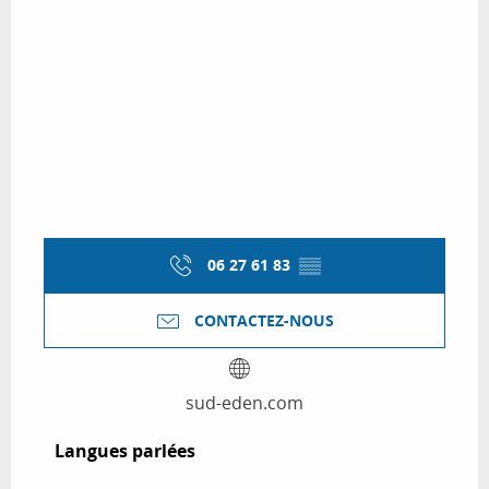
06 27 61 83
▒▒
CONTACTEZ-NOUS
sud-eden.com
Langues parlées
Langues parlées