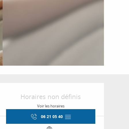
Ouverture et coordon
Horaires non définis
Voir les horaires
06 21 05 40
▒▒