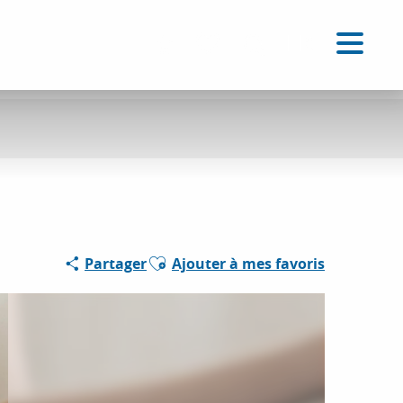
FR
Accessibilité
Recherche
Voir les favoris
Ajouter aux favoris
Partager
Ajouter à mes favoris