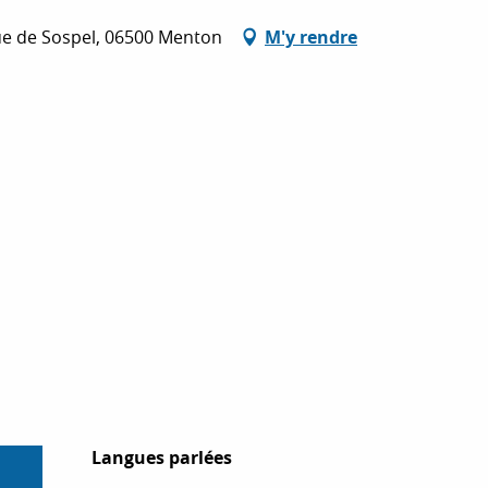
enue de Sospel, 06500 Menton
M'y rendre
Langues parlées
Langues parlées