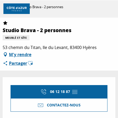
Aller
Accueil
Studio Brava - 2 personnes
au
contenu
principal
DÉCOUVRIR
Studio Brava - 2 personnes
MEUBLÉ ET GÎTE
À FAIRE
53 chemin du Titan, Ile du Levant, 83400 Hyères
M'y rendre
Ajouter aux favoris
Partager
SÉJOURNER
Ouverture et coordonnées
06 12 18 87
▒▒
CONTACTEZ-NOUS