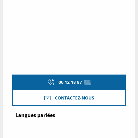
06 12 18 87
▒▒
CONTACTEZ-NOUS
Langues parlées
Langues parlées