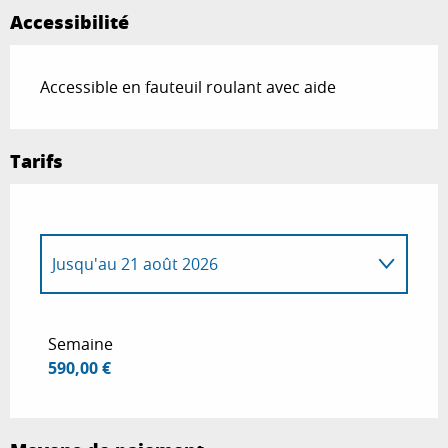
Accessibilité
Accessible en fauteuil roulant avec aide
Tarifs
Jusqu'au
21 août 2026
Du
4 octobre 2025
au
28 mars 2026
Semaine
590,00 €
Du
29 mars 2026
au
29 mai 2026
Du
30 mai 2026
au
12 juin 2026