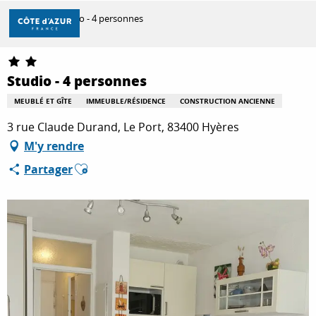
Aller
Accueil
Studio - 4 personnes
au
contenu
principal
DÉCOUVRIR
Studio - 4 personnes
MEUBLÉ ET GÎTE
IMMEUBLE/RÉSIDENCE
CONSTRUCTION ANCIENNE
À FAIRE
3 rue Claude Durand, Le Port, 83400 Hyères
M'y rendre
Ajouter aux favoris
Partager
SÉJOURNER