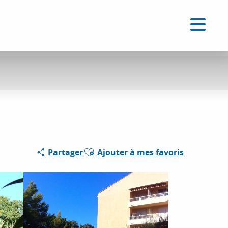
FR
Accessibilité
Recherche
Voir les favoris
Ajouter aux favoris
Partager
Ajouter à mes favoris