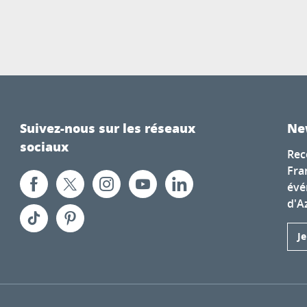
Suivez-nous sur les réseaux
Ne
sociaux
Rec
Fra
évé
d'A
J