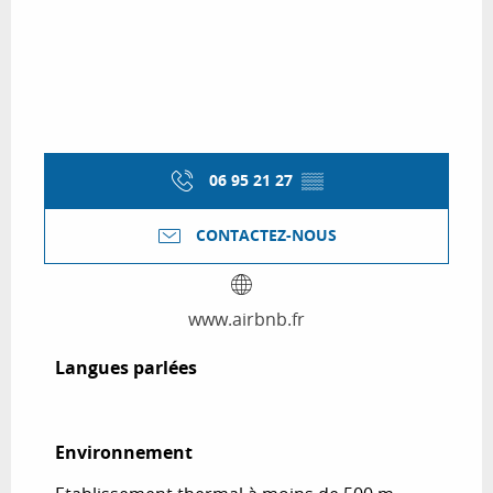
06 95 21 27
▒▒
CONTACTEZ-NOUS
www.airbnb.fr
Langues parlées
Langues parlées
Environnement
Environnement