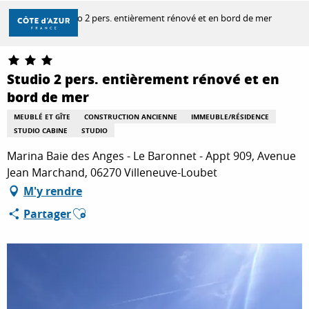
Aller
Accueil
Studio 2 pers. entièrement rénové et en bord de mer
au
contenu
principal
DÉCOUVRIR
Studio 2 pers. entièrement rénové et en
bord de mer
À FAIRE
MEUBLÉ ET GÎTE
CONSTRUCTION ANCIENNE
IMMEUBLE/RÉSIDENCE
STUDIO CABINE
STUDIO
Marina Baie des Anges - Le Baronnet - Appt 909, Avenue
SÉJOURNER
Jean Marchand, 06270 Villeneuve-Loubet
M'y rendre
Ajouter aux favoris
Partager