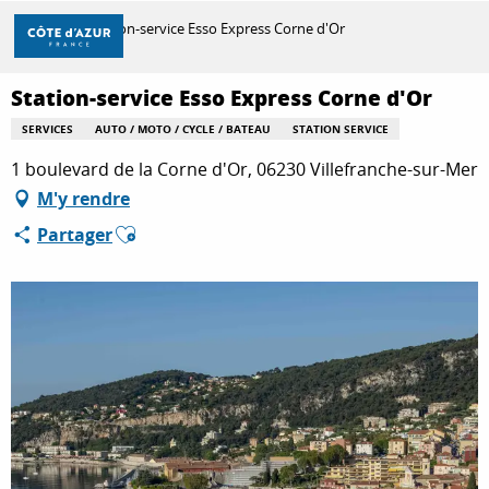
Aller
Accueil
Station-service Esso Express Corne d'Or
au
contenu
principal
Station-service Esso Express Corne d'Or
DÉCOUVRIR
SERVICES
AUTO / MOTO / CYCLE / BATEAU
STATION SERVICE
1 boulevard de la Corne d'Or, 06230 Villefranche-sur-Mer
À FAIRE
M'y rendre
Ajouter aux favoris
Partager
SÉJOURNER