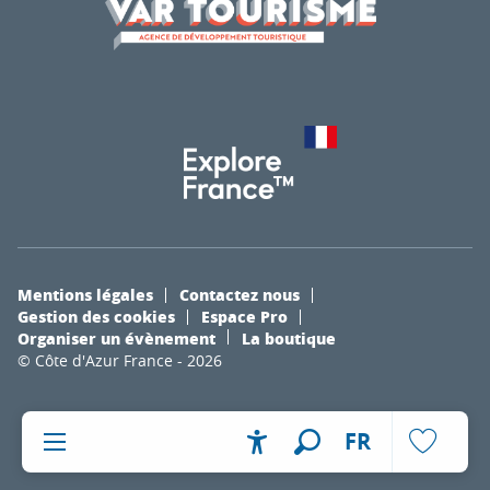
Mentions légales
Contactez nous
Gestion des cookies
Espace Pro
Organiser un évènement
La boutique
© Côte d'Azur France - 2026
FR
Accessibilité
Recherche
Voir les fa