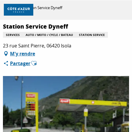
Aller
Accueil
Station Service Dyneff
au
contenu
principal
Station Service Dyneff
DÉCOUVRIR
SERVICES
AUTO / MOTO / CYCLE / BATEAU
STATION SERVICE
23 rue Saint Pierre, 06420 Isola
À FAIRE
M'y rendre
Ajouter aux favoris
Partager
SÉJOURNER