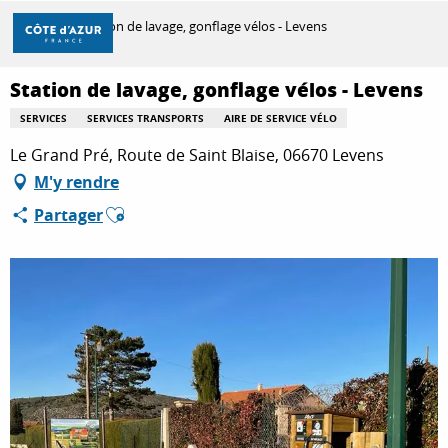
Aller
Accueil
Station de lavage, gonflage vélos - Levens
au
contenu
principal
Station de lavage, gonflage vélos - Levens
DÉCOUVRIR
SERVICES
SERVICES TRANSPORTS
AIRE DE SERVICE VÉLO
Le Grand Pré, Route de Saint Blaise, 06670 Levens
À FAIRE
M'y rendre
Ajouter aux favoris
Partager
SÉJOURNER