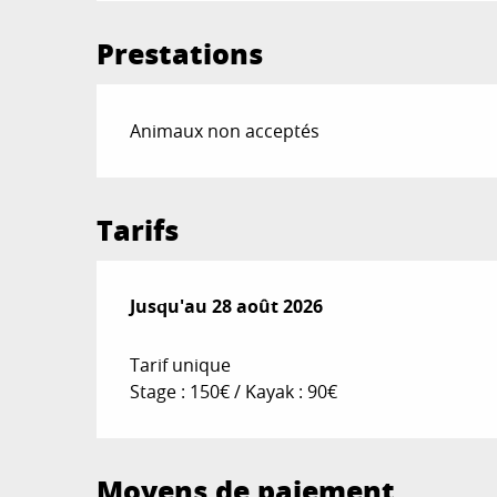
Prestations
Animaux non acceptés
Tarifs
Du
Jusqu'au
6 juillet 2026
28 août 2026
au
28 août 2026
Tarif unique
Stage : 150€ / Kayak : 90€
Moyens de paiement