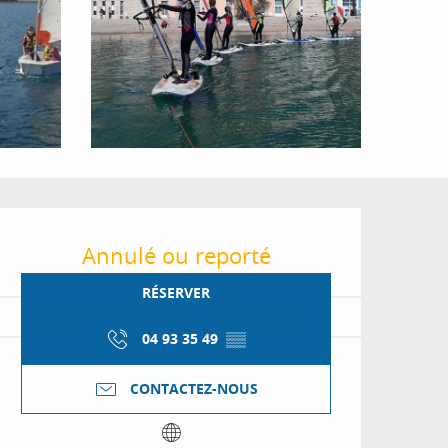
Ouverture et coordon
Annulé ou reporté
RÉSERVER
04 93 35 49
▒▒
CONTACTEZ-NOUS