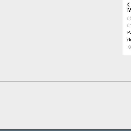
C
L
L
P
d