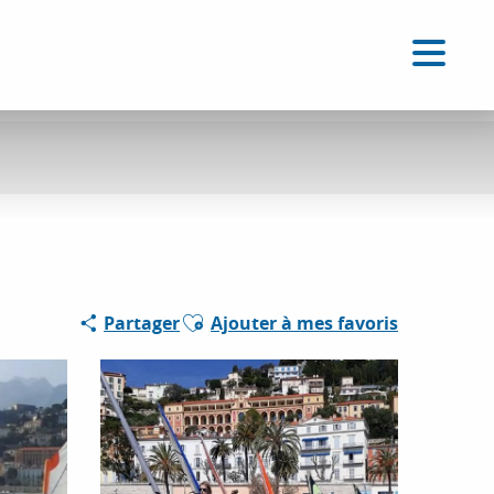
FR
Accessibilité
Recherche
Voir les favoris
Ajouter aux favoris
Partager
Ajouter à mes favoris