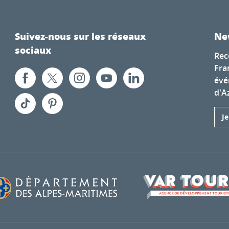
Suivez-nous sur les réseaux
Ne
sociaux
Rec
Fra
évé
d'A
J