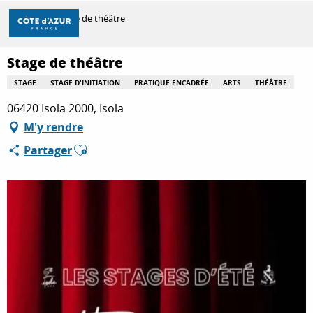
Aller
Accueil
Stage de théâtre
au
contenu
principal
Stage de théâtre
DÉCOUVRIR
STAGE
STAGE D'INITIATION
PRATIQUE ENCADRÉE
ARTS
THÉÂTRE
06420 Isola 2000, Isola
À FAIRE
M'y rendre
Ajouter aux favoris
Partager
SÉJOURNER