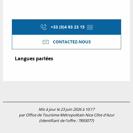
+33 (0)4 93 23 15
▒▒
CONTACTEZ-NOUS
Langues parlées
Langues parlées
Mis à jour le 23 juin 2026 à 10:17
par Office de Tourisme Métropolitain Nice Côte d'Azur
(Identifiant de l'offre :
7893077
)