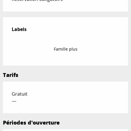
Offres de prestations
Labels
Labels
Famille plus
Tarifs
Gratuit
—
Périodes d'ouverture