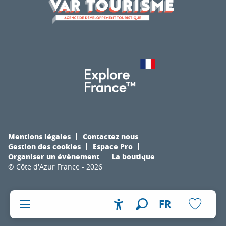
Mentions légales
Contactez nous
Gestion des cookies
Espace Pro
Organiser un évènement
La boutique
© Côte d'Azur France - 2026
FR
Accessibilité
Recherche
Voir les fa