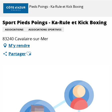
Aller
Accueil
Sport Pieds Poings - Ka-Rule et Kick Boxing
au
contenu
principal
Sport Pieds Poings - Ka-Rule et Kick Boxing
DÉCOUVRIR
ASSOCIATIONS
ASSOCIATIONS SPORTIVES
83240 Cavalaire-sur-Mer
À FAIRE
M'y rendre
Ajouter aux favoris
Partager
SÉJOURNER