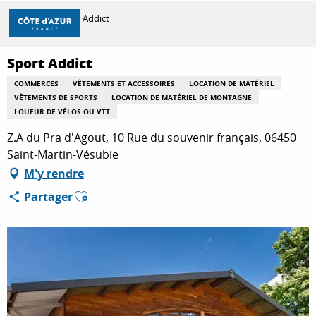
Aller
Accueil
Sport Addict
au
contenu
principal
Sport Addict
DÉCOUVRIR
COMMERCES
VÊTEMENTS ET ACCESSOIRES
LOCATION DE MATÉRIEL
VÊTEMENTS DE SPORTS
LOCATION DE MATÉRIEL DE MONTAGNE
LOUEUR DE VÉLOS OU VTT
À FAIRE
Z.A du Pra d'Agout, 10 Rue du souvenir français, 06450
Saint-Martin-Vésubie
M'y rendre
SÉJOURNER
Ajouter aux favoris
Partager