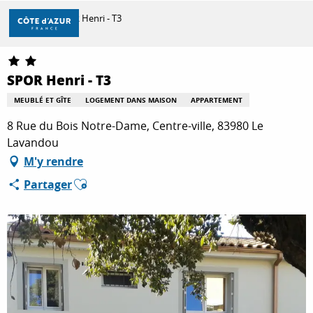
Aller
Accueil
SPOR Henri - T3
au
contenu
principal
DÉCOUVRIR
SPOR Henri - T3
MEUBLÉ ET GÎTE
LOGEMENT DANS MAISON
APPARTEMENT
À FAIRE
8 Rue du Bois Notre-Dame, Centre-ville, 83980 Le
Lavandou
M'y rendre
SÉJOURNER
Ajouter aux favoris
Partager