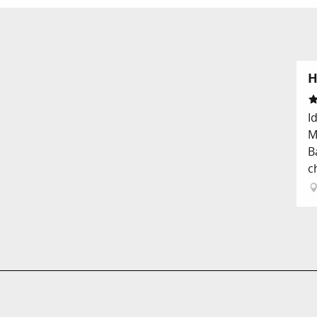
H
I
M
B
c