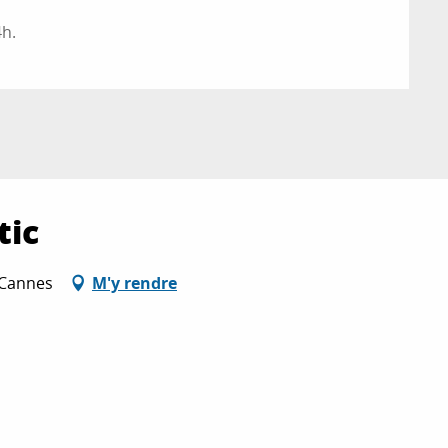
4h.
tic
 Cannes
M'y rendre