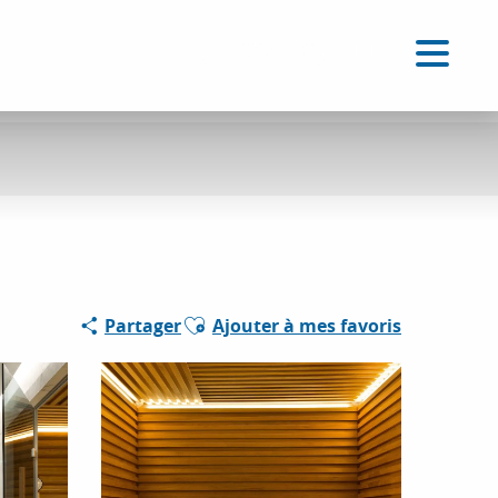
FR
Accessibilité
Recherche
Voir les favoris
Ajouter aux favoris
Partager
Ajouter à mes favoris