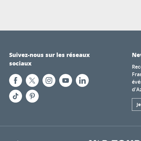
Suivez-nous sur les réseaux
Ne
sociaux
Rec
Fra
évé
d'A
J