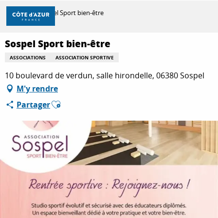
Aller
Accueil
Sospel Sport bien-être
au
contenu
principal
Sospel Sport bien-être
DÉCOUVRIR
ASSOCIATIONS
ASSOCIATION SPORTIVE
10 boulevard de verdun, salle hirondelle, 06380 Sospel
À FAIRE
M'y rendre
Ajouter aux favoris
Partager
SÉJOURNER