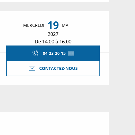
Ouverture et coordon
19
MERCREDI
MAI
2027
De 14:00 à 16:00
04 23 26 15
▒▒
CONTACTEZ-NOUS