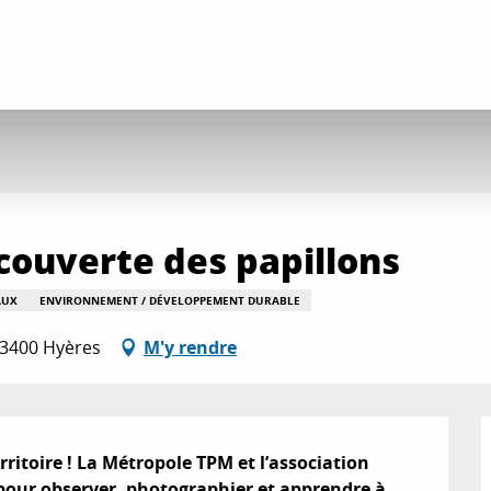
écouverte des papillons
AUX
ENVIRONNEMENT / DÉVELOPPEMENT DURABLE
83400 Hyères
M'y rendre
ritoire ! La Métropole TPM et l’association 
pour observer, photographier et apprendre à 