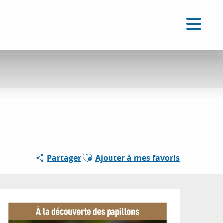
FR
Accessibilité
Recherche
Voir les favoris
Ajouter aux favoris
Partager
Ajouter à mes favoris