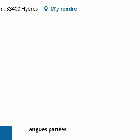
on, 83400 Hyères
M'y rendre
Langues parlées
Langues parlées