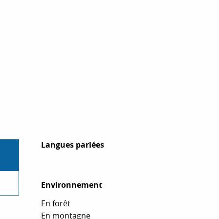
Langues parlées
Langues parlées
Environnement
Environnement
En forêt
En montagne