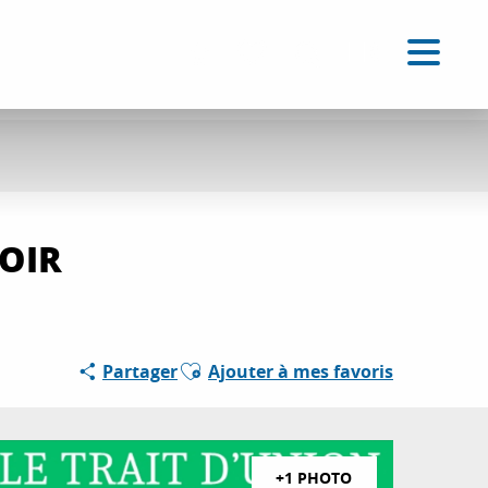
FR
Accessibilité
Recherche
Voir les favoris
NOIR
Ajouter aux favoris
Partager
Ajouter à mes favoris
+1 PHOTO