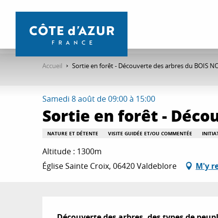
Aller
au
contenu
principal
Accueil
Sortie en forêt - Découverte des arbres du BOIS N
Samedi 8 août de 09:00 à 15:00
Sortie en forêt - Déc
NATURE ET DÉTENTE
VISITE GUIDÉE ET/OU COMMENTÉE
INITI
Altitude : 1300m
Église Sainte Croix, 06420 Valdeblore
M'y r
Description
Découverte des arbres, des types de peupl