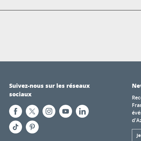
Suivez-nous sur les réseaux
Ne
sociaux
Rec
Fra
évé
d'A
J