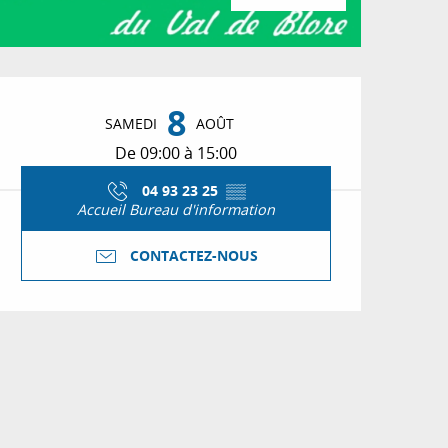
Ouverture et coordon
8
SAMEDI
AOÛT
De 09:00 à 15:00
04 93 23 25
▒▒
Accueil Bureau d'information
CONTACTEZ-NOUS