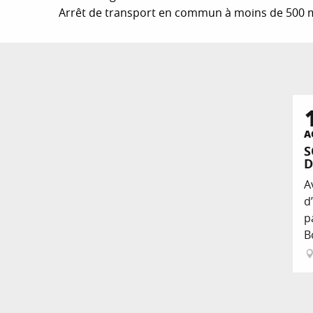
Arrêt de transport en commun à moins de 500 
A
S
D
A
d
p
B