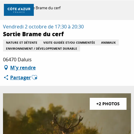
Aller
Accueil
Sortie Brame du cerf
au
contenu
principal
Vendredi 2 octobre de 17:30 à 20:30
DÉCOUVRIR
Sortie Brame du cerf
NATURE ET DÉTENTE
VISITE GUIDÉE ET/OU COMMENTÉE
ANIMAUX
ENVIRONNEMENT / DÉVELOPPEMENT DURABLE
À FAIRE
06470 Daluis
M'y rendre
SÉJOURNER
Ajouter aux favoris
Partager
+2 PHOTOS