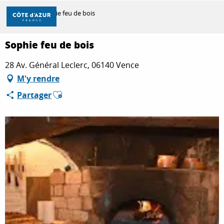
Aller
Accueil
Sophie feu de bois
au
contenu
principal
Sophie feu de bois
DÉCOUVRIR
28 Av. Général Leclerc, 06140 Vence
M'y rendre
À FAIRE
Ajouter aux favoris
Partager
SÉJOURNER