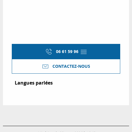
06 61 59 96
▒▒
CONTACTEZ-NOUS
Langues parlées
Langues parlées