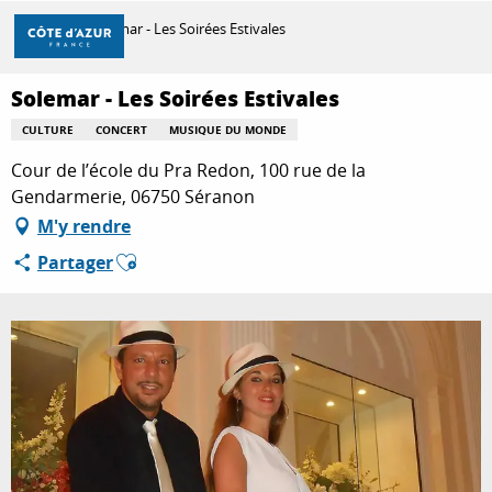
Aller
Accueil
Solemar - Les Soirées Estivales
au
contenu
principal
Solemar - Les Soirées Estivales
DÉCOUVRIR
CULTURE
CONCERT
MUSIQUE DU MONDE
Cour de l’école du Pra Redon, 100 rue de la
À FAIRE
Gendarmerie, 06750 Séranon
M'y rendre
Ajouter aux favoris
Partager
SÉJOURNER