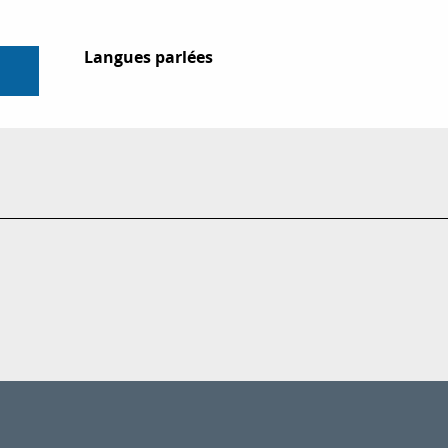
Langues parlées
Langues parlées