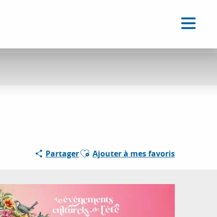
FR
Accessibilité
Recherche
Voir les favoris
Ajouter aux favoris
Partager
Ajouter à mes favoris