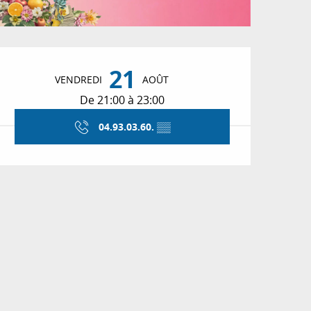
Ouverture et coordon
21
VENDREDI
AOÛT
De 21:00 à 23:00
04.93.03.60.
▒▒