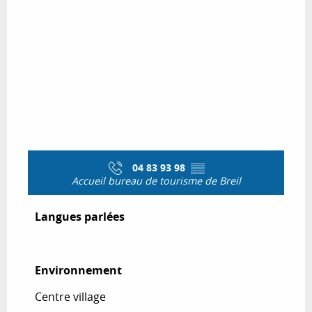
04 83 93 98
▒▒
Accueil bureau de tourisme de Breil
Langues parlées
Langues parlées
Environnement
Environnement
Centre village