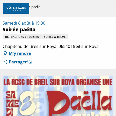
Aller
Accueil
Soirée paëlla
au
contenu
principal
Samedi 8 août à 19:30
DÉCOUVRIR
Soirée paëlla
DISTRACTIONS ET LOISIRS
SOIRÉE À THÈME
À FAIRE
Chapiteau de Breil sur Roya, 06540 Breil-sur-Roya
M'y rendre
Ajouter aux favoris
Partager
SÉJOURNER