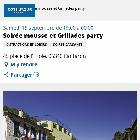
Aller
Accueil
Soirée mousse et Grillades party
au
contenu
principal
Samedi 19 septembre de 19:00 à 00:00
DÉCOUVRIR
Soirée mousse et Grillades party
DISTRACTIONS ET LOISIRS
SOIRÉE DANSANTE
À FAIRE
45 place de l'Ecole, 06340 Cantaron
M'y rendre
Ajouter aux favoris
Partager
SÉJOURNER