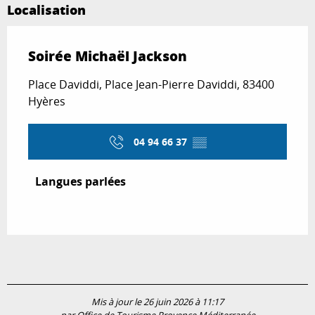
Localisation
Soirée Michaël Jackson
Place Daviddi, Place Jean-Pierre Daviddi, 83400
Hyères
04 94 66 37
▒▒
Langues parlées
Langues parlées
Mis à jour le 26 juin 2026 à 11:17