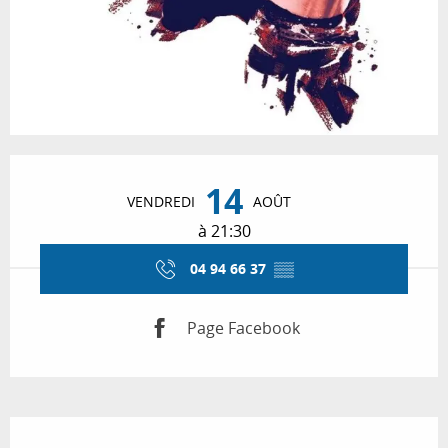
Ouverture et coordonnées
14
VENDREDI
AOÛT
à 21:30
04 94 66 37
▒▒
Page Facebook
Description