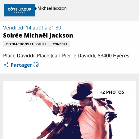
Aller
Accueil
Soirée Michaël Jackson
au
contenu
principal
Vendredi 14 août à 21:30
DÉCOUVRIR
Soirée Michaël Jackson
DISTRACTIONS ET LOISIRS
CONCERT
À FAIRE
Place Daviddi, Place Jean-Pierre Daviddi, 83400 Hyères
Ajouter aux favoris
Partager
SÉJOURNER
+2 PHOTOS