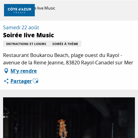
Aller
Accueil
Soirée live Music
au
contenu
principal
Samedi 22 août
DÉCOUVRIR
Soirée live Music
DISTRACTIONS ET LOISIRS
SOIRÉE À THÈME
À FAIRE
Restaurant Boukarou Beach, plage ouest du Rayol -
avenue de la Reine Jeanne, 83820 Rayol-Canadel sur Mer
M'y rendre
SÉJOURNER
Ajouter aux favoris
Partager