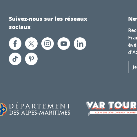
Suivez-nous sur les réseaux
Ne
sociaux
Rec
Fra
évé
d'A
J