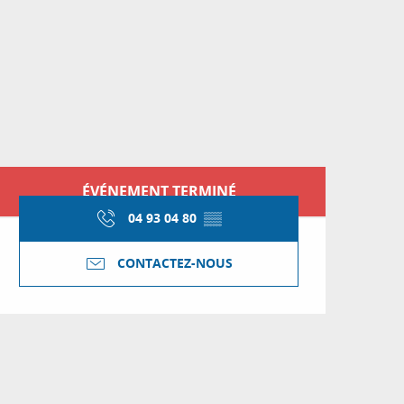
Ouverture et coordon
ÉVÉNEMENT TERMINÉ
04 93 04 80
▒▒
CONTACTEZ-NOUS