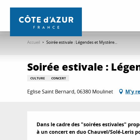
Aller
au
contenu
principal
Accueil
Soirée estivale : Légendes et Mystère...
Soirée estivale : Lége
CULTURE
CONCERT
Eglise Saint Bernard, 06380 Moulinet
M'y r
Description
Dans le cadre des "soirées estivales" pro
à un concert en duo Chauvel/Solé-Leris p