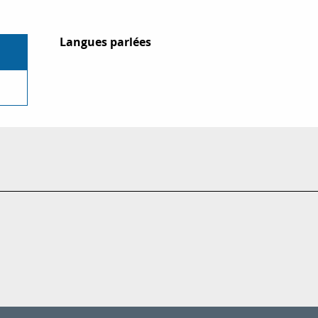
Langues parlées
Langues parlées