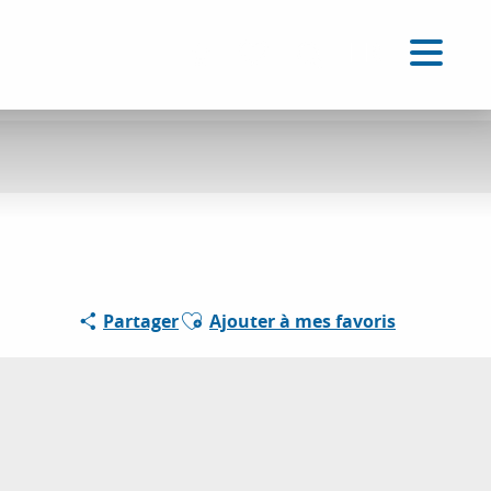
FR
Accessibilité
Recherche
Voir les favoris
Ajouter aux favoris
Partager
Ajouter à mes favoris