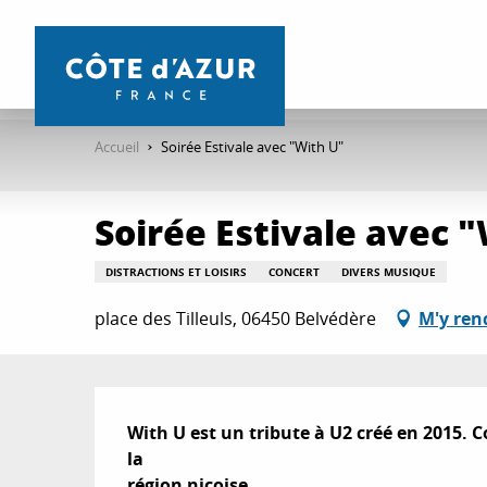
Aller
au
contenu
principal
Accueil
Soirée Estivale avec "With U"
Soirée Estivale avec 
DISTRACTIONS ET LOISIRS
CONCERT
DIVERS MUSIQUE
place des Tilleuls, 06450 Belvédère
M'y ren
Description
With U est un tribute à U2 créé en 2015.
la

région niçoise