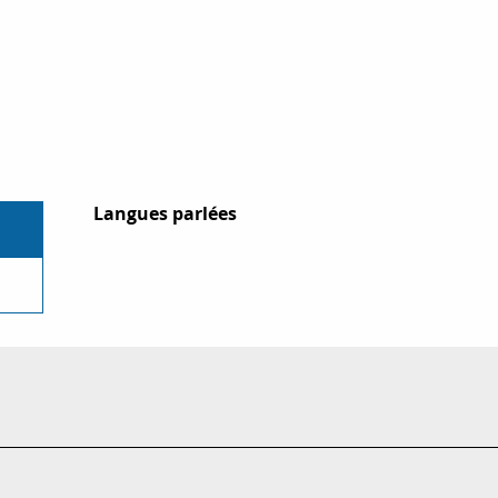
Langues parlées
Langues parlées