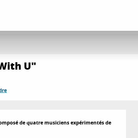
"With U"
dre
 Composé de quatre musiciens expérimentés de 