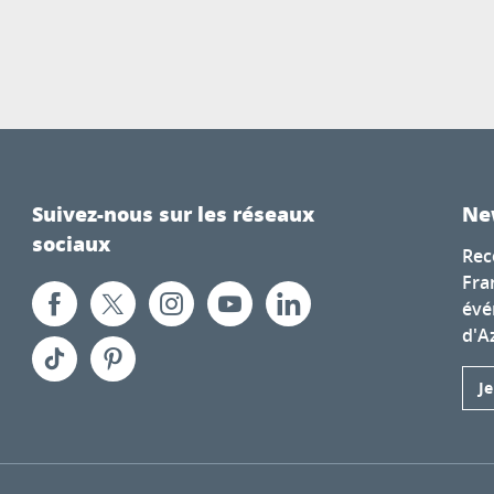
Suivez-nous sur les réseaux
Ne
sociaux
Rec
Fra
évé
d'A
J