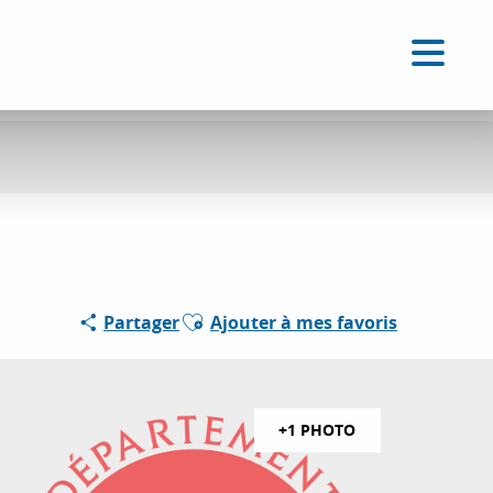
FR
Accessibilité
Recherche
Voir les favoris
Ajouter aux favoris
Partager
Ajouter à mes favoris
+1 PHOTO