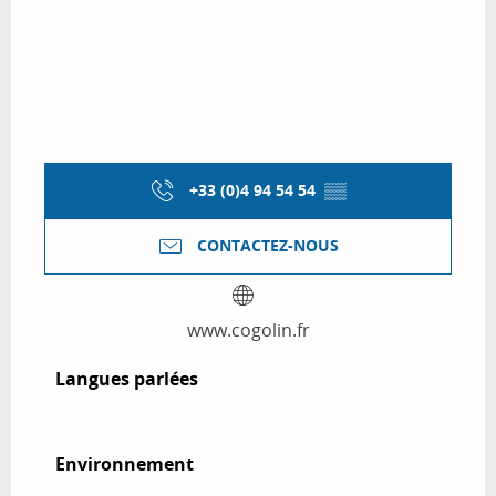
+33 (0)4 94 54 54
▒▒
CONTACTEZ-NOUS
www.cogolin.fr
Langues parlées
Langues parlées
Environnement
Environnement