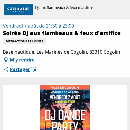
Aller
Accueil
Soirée DJ aux flambeaux & feux d'artifice
au
contenu
principal
Vendredi 7 août de 21:30 à 23:00
DÉCOUVRIR
Soirée DJ aux flambeaux & feux d'artifice
DISTRACTIONS ET LOISIRS
À FAIRE
Base nautique, Les Marines de Cogolin, 83310 Cogolin
M'y rendre
Ajouter aux favoris
Partager
SÉJOURNER