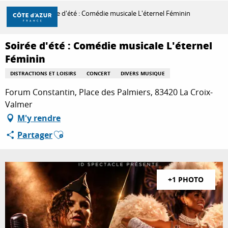
Aller
Accueil
Soirée d'été : Comédie musicale L'éternel Féminin
au
contenu
principal
Soirée d'été : Comédie musicale L'éternel
DÉCOUVRIR
Féminin
DISTRACTIONS ET LOISIRS
CONCERT
DIVERS MUSIQUE
À FAIRE
Forum Constantin, Place des Palmiers, 83420 La Croix-
Valmer
M'y rendre
SÉJOURNER
Ajouter aux favoris
Partager
+1 PHOTO