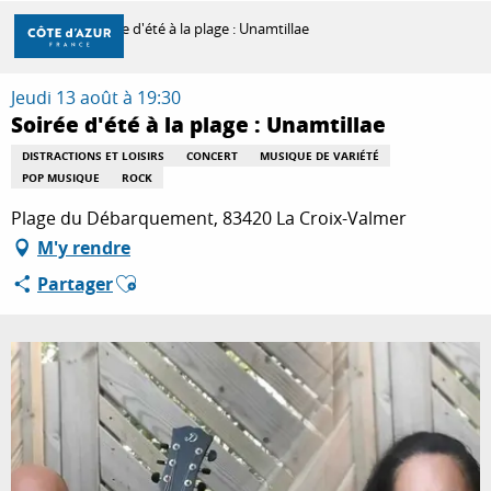
Aller
Accueil
Soirée d'été à la plage : Unamtillae
au
contenu
principal
Jeudi 13 août à 19:30
DÉCOUVRIR
Soirée d'été à la plage : Unamtillae
DISTRACTIONS ET LOISIRS
CONCERT
MUSIQUE DE VARIÉTÉ
POP MUSIQUE
ROCK
À FAIRE
Plage du Débarquement, 83420 La Croix-Valmer
M'y rendre
SÉJOURNER
Ajouter aux favoris
Partager