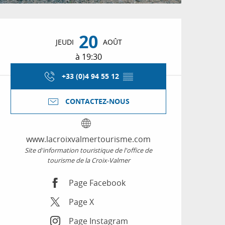
Ouverture et coordon
20
JEUDI
AOÛT
à 19:30
+33 (0)4 94 55 12
▒▒
CONTACTEZ-NOUS
www.lacroixvalmertourisme.com
Site d'information touristique de l'office de
tourisme de la Croix-Valmer
Page Facebook
Page X
Page Instagram