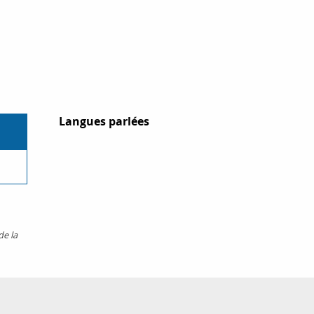
Langues parlées
Langues parlées
de la