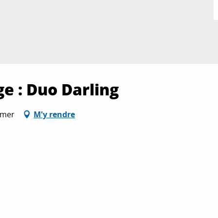
ge : Duo Darling
lmer
M'y rendre