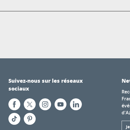
Suivez-nous sur les réseaux
Ne
sociaux
Rec
Fra
évé
d'A
J