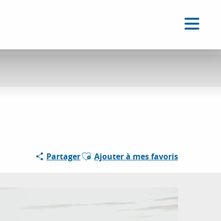
FR
Accessibilité
Recherche
Voir les favoris
Ajouter aux favoris
Partager
Ajouter à mes favoris