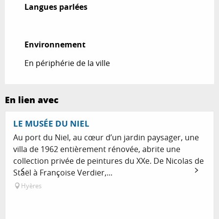
Langues parlées
Langues parlées
Environnement
Environnement
En périphérie de la ville
En lien avec
Réservable
LE MUSÉE DU NIEL
Au port du Niel, au cœur d’un jardin paysager, une
villa de 1962 entièrement rénovée, abrite une
collection privée de peintures du XXe. De Nicolas de
Staël à Françoise Verdier,...
Hyères