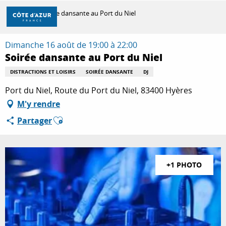
Aller
Accueil
Soirée dansante au Port du Niel
au
contenu
principal
Dimanche 16 août de 19:00 à 22:00
DÉCOUVRIR
Soirée dansante au Port du Niel
DISTRACTIONS ET LOISIRS
SOIRÉE DANSANTE
DJ
À FAIRE
Port du Niel, Route du Port du Niel, 83400 Hyères
M'y rendre
Ajouter aux favoris
Partager
SÉJOURNER
+1 PHOTO