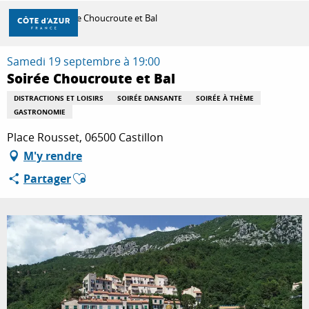
Aller
Accueil
Soirée Choucroute et Bal
au
contenu
principal
Samedi 19 septembre à 19:00
DÉCOUVRIR
Soirée Choucroute et Bal
DISTRACTIONS ET LOISIRS
SOIRÉE DANSANTE
SOIRÉE À THÈME
GASTRONOMIE
À FAIRE
Place Rousset, 06500 Castillon
M'y rendre
SÉJOURNER
Ajouter aux favoris
Partager