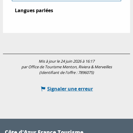
Langues parlées
Langues parlées
Mis à jour le 24 juin 2026 à 16:17
par Office de Tourisme Menton, Riviera & Merveilles
(Identifiant de l'offre :
7896075
)
Signaler une erreur
Côte d'Azur France Tourisme