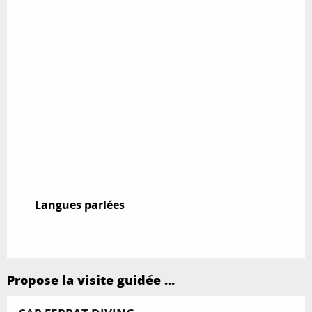
Langues parlées
Langues parlées
Propose la visite guidée ...