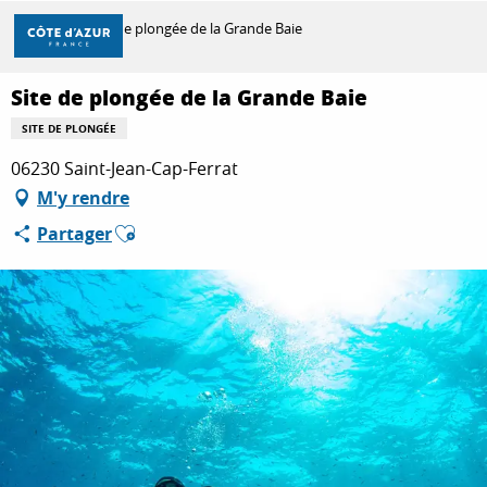
Aller
Accueil
Site de plongée de la Grande Baie
au
contenu
principal
Site de plongée de la Grande Baie
DÉCOUVRIR
SITE DE PLONGÉE
06230 Saint-Jean-Cap-Ferrat
À FAIRE
M'y rendre
Ajouter aux favoris
Partager
SÉJOURNER