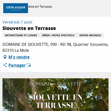
Aller
Accueil
Siouvette en Terrasse
au
contenu
principal
Vendredi 7 août
DÉCOUVRIR
Siouvette en Terrasse
DISTRACTIONS ET LOISIRS
DÎNER / REPAS SPECTACLE
DIVERS MUSIQUE
À FAIRE
DOMAINE DE SIOUVETTE, 990 - RD 98, Quartier Siouvette,
83310 La Mole
M'y rendre
SÉJOURNER
Ajouter aux favoris
Partager