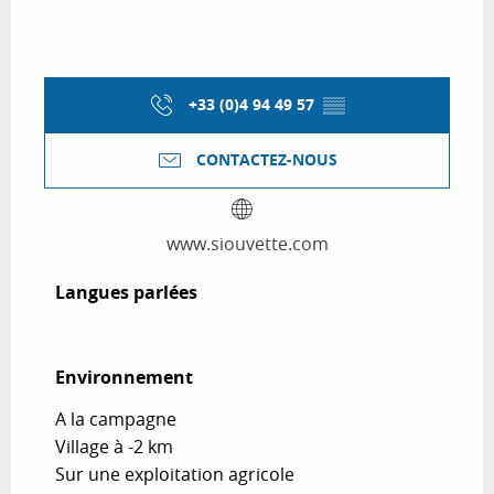
+33 (0)4 94 49 57
▒▒
CONTACTEZ-NOUS
www.siouvette.com
Langues parlées
Langues parlées
Environnement
Environnement
A la campagne
Village à -2 km
Sur une exploitation agricole