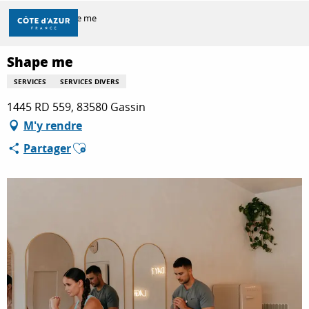
Aller
Accueil
Shape me
au
contenu
principal
Shape me
DÉCOUVRIR
SERVICES
SERVICES DIVERS
1445 RD 559, 83580 Gassin
À FAIRE
M'y rendre
Ajouter aux favoris
Partager
SÉJOURNER