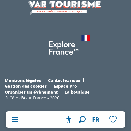
Mentions légales
Contactez nous
Gestion des cookies
Espace Pro
Organiser un évènement
La boutique
© Côte d'Azur France - 2026
FR
Accessibilité
Recherche
Voir les fa