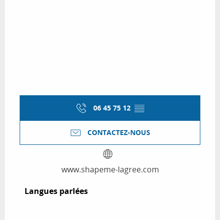
06 45 75 12
▒▒
CONTACTEZ-NOUS
www.shapeme-lagree.com
Langues parlées
Langues parlées