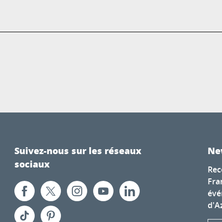
Suivez-nous sur les réseaux
Ne
sociaux
Rec
Fra
évé
d'A