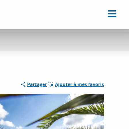
FR
Accessibilité
Recherche
Voir les favoris
Ajouter aux favoris
Partager
Ajouter à mes favoris