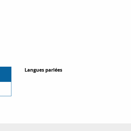
Langues parlées
Langues parlées