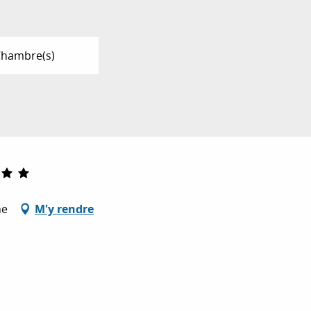
Chambre(s)
ne
M'y rendre