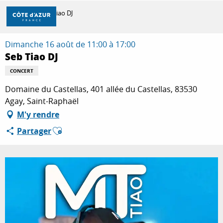
Aller
Accueil
Seb Tiao DJ
au
contenu
principal
Dimanche 16 août de 11:00 à 17:00
DÉCOUVRIR
Seb Tiao DJ
CONCERT
À FAIRE
Domaine du Castellas, 401 allée du Castellas, 83530
Agay, Saint-Raphaël
M'y rendre
SÉJOURNER
Ajouter aux favoris
Partager