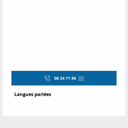
06 24 71 86
▒▒
Langues parlées
Langues parlées