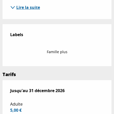
Lire la suite
Offres de prestations
Labels
Labels
Famille plus
Tarifs
Du
Jusqu'au
1 novembre 2025
31 décembre 2026
au
31 décembre 2026
Adulte
5,00 €