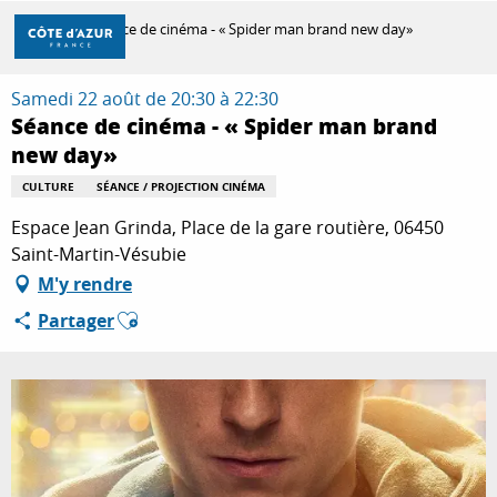
Aller
Accueil
Séance de cinéma - « Spider man brand new day»
au
contenu
principal
Samedi 22 août de 20:30 à 22:30
DÉCOUVRIR
Séance de cinéma - « Spider man brand
new day»
À FAIRE
CULTURE
SÉANCE / PROJECTION CINÉMA
Espace Jean Grinda, Place de la gare routière, 06450
Saint-Martin-Vésubie
SÉJOURNER
M'y rendre
Ajouter aux favoris
Partager