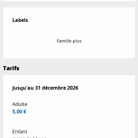
Offres de prestations
Labels
Labels
Famille plus
Tarifs
Du
Jusqu'au
1 novembre 2025
31 décembre 2026
au
31 décembre 2026
Adulte
5,00 €
Enfant