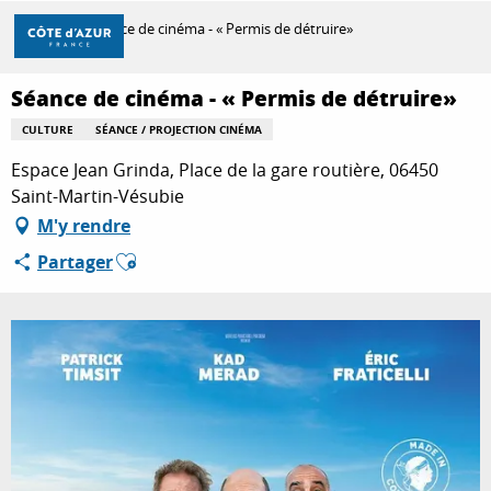
Aller
Accueil
Séance de cinéma - « Permis de détruire»
au
contenu
principal
Séance de cinéma - « Permis de détruire»
DÉCOUVRIR
CULTURE
SÉANCE / PROJECTION CINÉMA
Espace Jean Grinda, Place de la gare routière, 06450
À FAIRE
Saint-Martin-Vésubie
M'y rendre
Ajouter aux favoris
Partager
SÉJOURNER