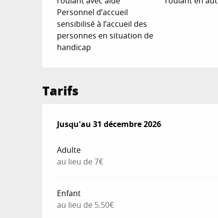
roulant avec aide
roulant en au
Personnel d’accueil
sensibilisé à l’accueil des
personnes en situation de
handicap
Tarifs
Du
Jusqu'au
1 avril 2026
31 décembre 2026
au
31 décembre 2026
Adulte
au lieu de 7€
Enfant
au lieu de 5.50€