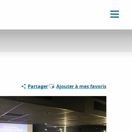
FR
Accessibilité
Recherche
Voir les favoris
Ajouter aux favoris
Partager
Ajouter à mes favoris