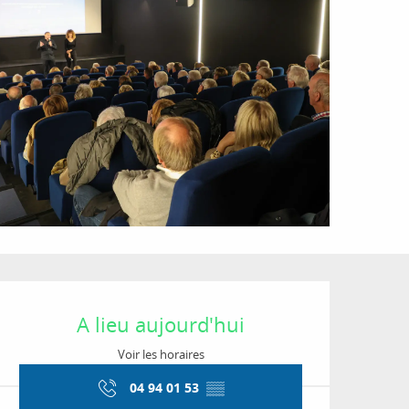
Ouverture et coordon
A lieu aujourd'hui
Voir les horaires
04 94 01 53
▒▒