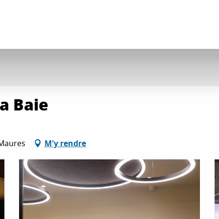
a Baie
-Maures
M'y rendre