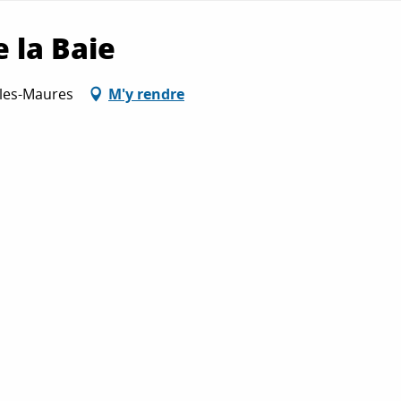
 la Baie
-les-Maures
M'y rendre