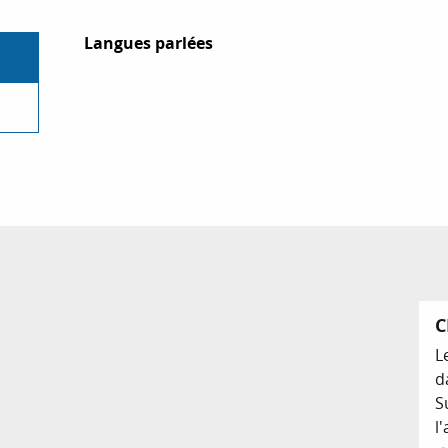
Langues parlées
Langues parlées
C
L
d
S
l