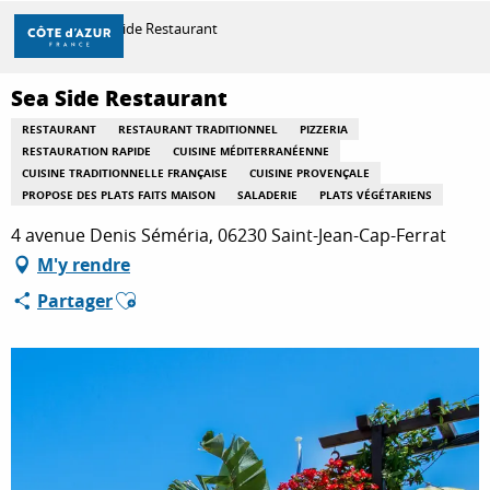
Aller
Accueil
Sea Side Restaurant
au
contenu
principal
Sea Side Restaurant
DÉCOUVRIR
RESTAURANT
RESTAURANT TRADITIONNEL
PIZZERIA
RESTAURATION RAPIDE
CUISINE MÉDITERRANÉENNE
CUISINE TRADITIONNELLE FRANÇAISE
CUISINE PROVENÇALE
À FAIRE
PROPOSE DES PLATS FAITS MAISON
SALADERIE
PLATS VÉGÉTARIENS
4 avenue Denis Séméria, 06230 Saint-Jean-Cap-Ferrat
M'y rendre
SÉJOURNER
Ajouter aux favoris
Partager