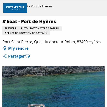
Aller
Accueil
S'boat - Port de Hyères
au
contenu
principal
S'boat - Port de Hyères
DÉCOUVRIR
SERVICES
AUTO / MOTO / CYCLE / BATEAU
AGENCE DE LOCATION DE BATEAUX
À FAIRE
Port Saint Pierre, Quai du docteur Robin, 83400 Hyères
M'y rendre
Ajouter aux favoris
Partager
SÉJOURNER