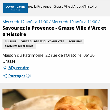
Aller
Accueil
Savourez la Provence - Grasse Ville d'Art et d'Histoire
au
contenu
principal
Mercredi 12 août à 11:00 / Mercredi 19 août à 11:00 / ...
DÉCOUVRIR
Savourez la Provence - Grasse Ville d'Art et
d'Histoire
À FAIRE
CULTURE
VISITE GUIDÉE ET/OU COMMENTÉE
TOURISME
PRODUITS DU TERROIR
Maison du Patrimoine, 22 rue de l'Oratoire, 06130
SÉJOURNER
Grasse
M'y rendre
Ajouter aux favoris
Partager